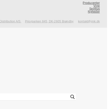
Producenter
Vine
Spiritus
Nyheder
Distribution A/S
Priorparken 845, DK-2605 Brøndby
kontakt@jmk.dk