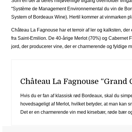
Som en del af deres miljøvenlige tilgang overholder ving
“Système de Management Environnemental du vin de Bo
System of Bordeaux Wine). Hertil kommer at vinmarken plø
Château La Fagnouse har et terroir af ler og kalksten, der 
fra Saint-Emilion. De 40-årige Merlot (70%) og Cabernet Fr
jord, der producerer vine, der er charmerende og fyldige m
Château La Fagnouse “Grand C
Hvis du er fan af klassisk rød Bordeaux, skal du sim
hovedsageligt af Merlot, hvilket betyder, at man kan 
Det er en charmerende vin med kirsebær, røde bær og e