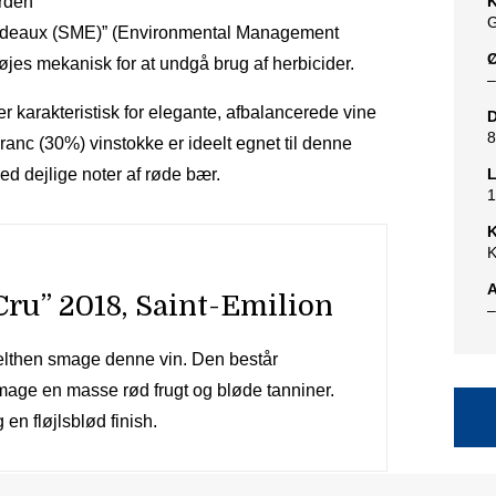
ården
K
G
rdeaux (SME)” (Environmental Management
Ø
jes mekanisk for at undgå brug af herbicider.
–
er karakteristisk for elegante, afbalancerede vine
D
8
anc (30%) vinstokke er ideelt egnet til denne
ed dejlige noter af røde bær.
L
1
K
K
A
ru” 2018, Saint-Emilion
–
pelthen smage denne vin. Den består
smage en masse rød frugt og bløde tanniner.
n fløjlsblød finish.