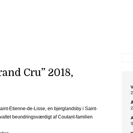
and Cru” 2018,
V
2
2
int-Etienne-de-Lisse, en bjerglandsby i Saint-
valtet beundringsværdigt af Coutant-familien
A
S