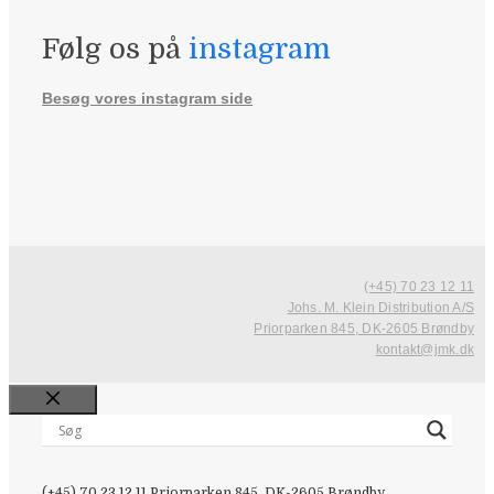
Følg os på
instagram
Besøg vores instagram side
(+45) 70 23 12 11
Johs. M. Klein Distribution A/S
Priorparken 845, DK-2605 Brøndby
kontakt@jmk.dk
Close
(+45) 70 23 12 11
Priorparken 845, DK-2605 Brøndby