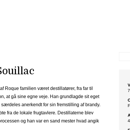
Souillac
V
Roque familien været destillatører, fra far til
7
on, at gå sine egne veje. Han grundlagde sit eget
O
d særdeles anerkendt for sin fremstilling af brandy.
F
te fra de lokale frugtavlere. Destillaterne blev
A
sprocessen og han var en sand mester hvad angik