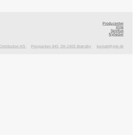
Producenter
Vine
Spiritus
Nyheder
Distribution A/S
Priorparken 845, DK-2605 Brøndby
kontakt@jmk.dk