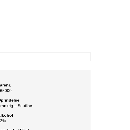
arenr.
65000
prindelse
rankrig – Souillac.
lkohol
42%