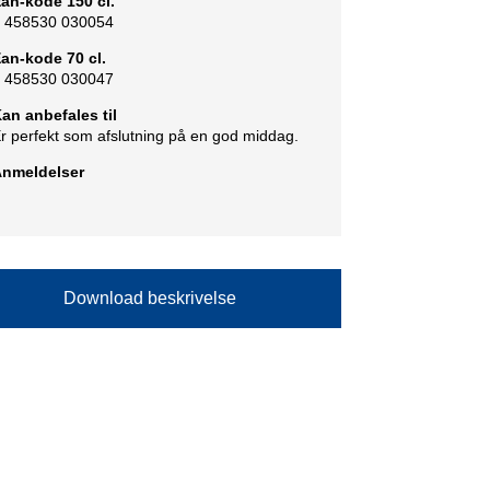
an-kode 150 cl.
 458530 030054
an-kode 70 cl.
 458530 030047
an anbefales til
r perfekt som afslutning på en god middag.
nmeldelser
Download beskrivelse