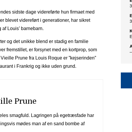
E
3
 hendes sidste dage videreførte hun firmaet med
E
 blevet videreført i generationer, har sikret
3
 af Louis’ barnebarn.
K
E
er og det unikke blend er stadig en familie
A
er fremstillet, er forsynet med en kortprop, som
–
a Vieille Prune fra Louis Roque er ”kejserinden”
aurant i Frankrig og ikke uden grund.
eille Prune
deles smagfuld. Lagringen på egetræsfade har
ningsvis mødes man af en sand bombe af