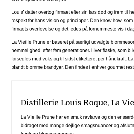
Louis’ datter overtog firmaet efter sin fars død og frem til
respekt for hans vision og principper. Den know how, som er
firmaets overlevelse og det ledes på fornemmeste vis i dag
La Vieille Prune er baseret på særligt udvalgte blommesort
hemmelighed, efter fem generationer. Hver flaske, som bliv
forsegles med voks og til sidst etiketteret per håndkraft. L
blandt blomme brandyer. Den findes i enhver gourmet rest
Distillerie Louis Roque, La Vi
La Vieille Prune har en smuk ravfarve og den er sær
bidraget med mange dejlige smagsnuancer og afslut
frugtrige blommearomaer.