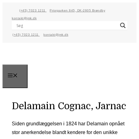
Skip
(+45) 7023 1211
Priorparken 845, DK-2605 Brøndby
to
kontakt@jmk.dk
content
(+45) 7023 1211
kontakt@jmk.dk
Menu
Delamain Cognac, Jarnac
Siden grundlæggelsen i 1824 har Delamain opnået
stor anerkendelse blandt kendere for den unikke