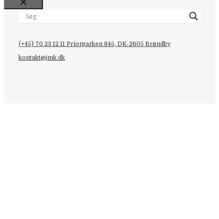
Close
(+45) 70 23 12 11
Priorparken 845, DK-2605 Brøndby
kontakt@jmk.dk