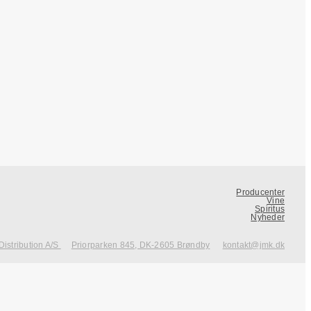
Producenter
Vine
Spiritus
Nyheder
Distribution A/S
Priorparken 845, DK-2605 Brøndby
kontakt@jmk.dk